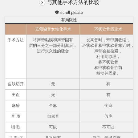
与其他手术方法的比较
scroll please
有局限性
艺颂嗓音女性化手术
环状软骨固定术
手术方法
将声带黏膜和声带固有
发高音时，环甲肌收缩，
层的三分之一部分剥离后，
环状软骨和甲状软骨靠近时，
进行永久性的缝合
声带会被拉紧，
利用此原理，
将环状软骨
和甲状软骨往前
移动并固定。
皮肤切开
无
有
出血
无
有
麻醉
全麻
全麻
音 质
自然音
假声
唱 歌
可以
不可以
并 发 症
几乎没有
炎症、音域变窄、