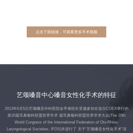
点击下面链接，可观看更多手术视频
艺颂嗓音中心嗓音女性化手术的特征
2013年6月5日艺颂嗓音外科医院金亨泰院长受邀参加在首尔COEX举行的
第20届耳鼻喉科联盟世界学术
届耳鼻喉科联盟世界学术大会(The 20th
World Congress of the International Federation of Oto-Rhino-
Laryngological Societies; IFOS)并进行了 关于“艺颂嗓音女性化手术”演