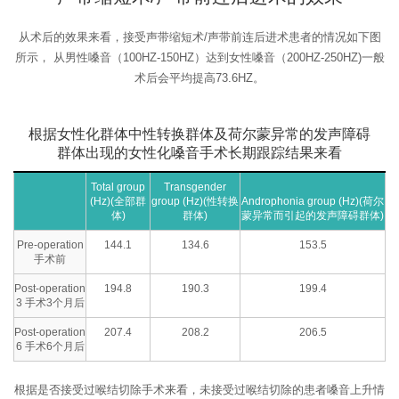
从术后的效果来看，接受声带缩短术/声带前连后进术患者的情况如下图
所示，
从男性嗓音（100HZ-150HZ）达到女性嗓音（200HZ-250HZ)一般
术后会平均提高73.6HZ。
根据女性化群体中性转换群体及荷尔蒙异常的发声障碍
群体出现的女性化嗓音手术长期跟踪结果来看
Total group
Transgender
(Hz)
(全部群
group (Hz)
(性转换
Androphonia group (Hz)
(荷尔
体)
群体)
蒙异常而引起的发声障碍群体)
Pre-operation
144.1
134.6
153.5
手术前
Post-operation
194.8
190.3
199.4
3 手术3个月后
Post-operation
207.4
208.2
206.5
6 手术6个月后
根据是否接受过喉结切除手术来看，未接受过喉结切除的患者嗓音上升情