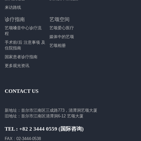
来访路线
诊疗指南
艺颂空间
艺颂嗓音中心诊疗流
艺颂爱心医疗
程
媒体中的艺颂
手术前/后 注意事项 及
艺颂相册
住院指南
国家患者诊疗指南
更多观光资讯
CONTACT US
新地址：首尔市江南区三成路773，清潭洞艺颂大厦
旧地址：首尔市江南区清潭洞6-12 艺颂大厦
TEL : +82 2 3444 0559 (国际咨询)
FAX : 02-3444-0538