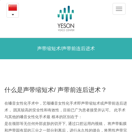
声
본
Toggle
문
带
navigat
내
용
缩
바
로
短
가
术/
声带缩短术/声带前连后进术
기
声
带
前
什么是声带缩短术/
声带前连后进术？
连
在嗓音女性化手术中，艺颂嗓音女性化手术即声带缩短术或声带前连后进
后
术，
因其较高的安全性和有效性，目前已广为患者接受并认可。
此手术
进
与其他的嗓音女性化手术最 根本的区别在于：
是在颈部等无任何外部皮肤的切开下, 通过口腔运用内视镜，
将声带黏膜
术
和声带固有层的三分之一部分剥离后，进行永久性的缝合，将男性声带完