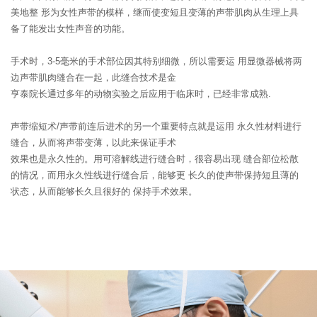
美地整
形为女性声带的模样，继而使变短且变薄的声带肌肉从生理上具
备了能发出女性声音的功能。
手术时，3-5毫米的手术部位因其特别细微，所以需要运
用显微器械将两
边声带肌肉缝合在一起，此缝合技术是金
亨泰院长通过多年的动物实验之后应用于临床时，已经非常成熟.
声带缩短术/声带前连后进术的另一个重要特点就是运用
永久性材料进行
缝合，从而将声带变薄，以此来保证手术
效果也是永久性的。用可溶解线进行缝合时，很容易出现
缝合部位松散
的情况，而用永久性线进行缝合后，能够更
长久的使声带保持短且薄的
状态，从而能够长久且很好的
保持手术效果。