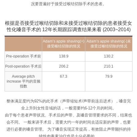
况要普遍好于接受过喉结切除手术的患者。
根据是否接受过喉结切除和未接受过喉结切除的患者接受女
性化嗓音手术的
12年长期跟踪调查结果来看 (2003~2014)
Adam’s apple shaving(+)
Adam’s apple shaving(-)
未
接受喉结切除的情况
接受过喉结切除的情况
Pre-operation 手术前
138.9
130.2
Post-operation 手术后
206.2
210.1
Average pitch
67.3
79.9
increase 平均的音频
指数
整体满足度约为92%的此手术（声带缩短术/声带前连后进术），嗓音完
全上升到女性音域的话，一般需要约6-12个月的时间。
由于每个患者声带状况、手术后的声带、及嗓音管理要求的不同，结果也
会不同。
一般来讲手术后，需要大约一年的时间去适应新的声带，也要
进行必要的嗓音管理。
为了嗓音实现正常提高，有效阻止声带颤抖的持
续性肉毒素治疗也是十分必要的。