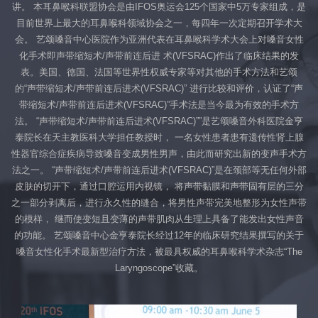
讲。
本耳鼻喉科联盟协会是由IFOS奥运会125个国家中5万专家组成，是
目前世界上最大的耳鼻喉科领域协会之一，每四年一次定期召开学术大
会。
艺颂嗓音中心医院作为亚洲代表在耳鼻喉科学术大会上对嗓音女性
化手术即声带缩短术/声带前连后进
术(VFSRAC)作出了临床结果的发
表。美国、德国、法国等世界性权威专家等对其他的手术方法和艺颂
的“声带缩短术/声带前连后进术(VFSRAC)” 进行比较和评价，认证了“声
带缩短术/声带前连后进术(VFSRAC)”手术法是当今最为有效的手术方
法。
“声带缩短术/声带前连后进术(VFSRAC)””是艺颂嗓音外科医院金亨
泰院长在天主教医科大学担任教授时，
一名女性患者患有遗传性肾上腺
性器官综合症疾病导致嗓音变成男性男声，由此而研究出新的变声手术方
法之一。
“声带缩短术/声带前连后进术(VFSRAC)”是在颈部等无任何外部
皮肤的切开下，通过口腔运用内视镜，
将声带黏膜和声带固有层的三分
之一部分剥离后，进行永久性的缝合，将男性声带完美地整形为女性声带
的模样，
继而使变短且变薄的声带肌肉从生理上具备了能发出女性声音
的功能。
艺颂嗓音中心金亨泰院长经过12年的临床研究结果撰写的关于
嗓音女性化手术最新型治疗方法，被最具权威的耳鼻喉科学术杂志“The
Laryngoscope”收藏。