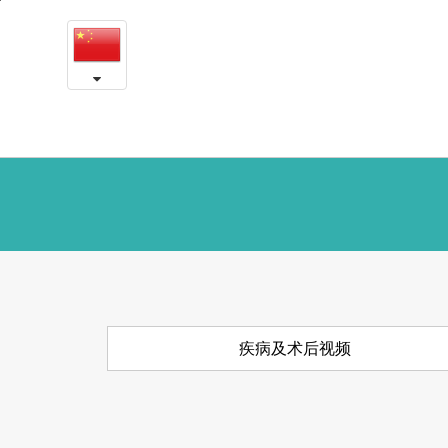
疾
본
문
病
내
용
及
바
로
术
가
后
기
视
频
疾病及术后视频