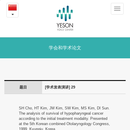
29
본
Toggle
문
-
navigat
내
용
学
바
로
会
가
和
学会和学术论文
기
学
术
论
题目
[学术发表演讲] 29
文
SH Cho, HT Kim, JM Kim, SW Kim, MS Kim, DI Sun.
The analysis of survival of hypopharyngeal cancer
according to the initial treatment modality. Presented
at the 5th Korean combined Otolaryngology Congress,
1999, Kyungju, Korea.