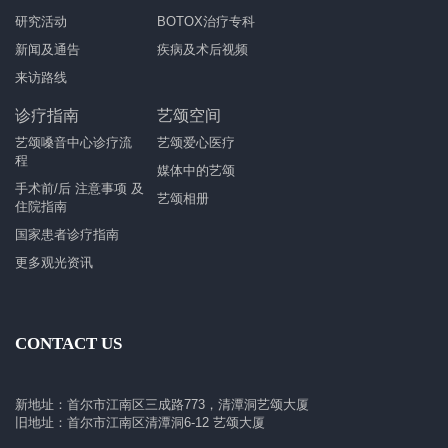
研究活动
BOTOX治疗专科
新闻及通告
疾病及术后视频
来访路线
诊疗指南
艺颂空间
艺颂嗓音中心诊疗流
艺颂爱心医疗
程
媒体中的艺颂
手术前/后 注意事项 及
艺颂相册
住院指南
国家患者诊疗指南
更多观光资讯
CONTACT US
新地址：首尔市江南区三成路773，清潭洞艺颂大厦
旧地址：首尔市江南区清潭洞6-12 艺颂大厦