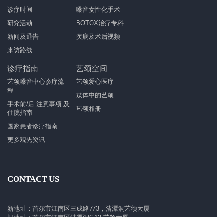
诊疗时间
嗓音女性化手术
研究活动
BOTOX治疗专科
新闻及通告
疾病及术后视频
来访路线
诊疗指南
艺颂空间
艺颂嗓音中心诊疗流
艺颂爱心医疗
程
媒体中的艺颂
手术前/后 注意事项 及
艺颂相册
住院指南
国家患者诊疗指南
更多观光资讯
CONTACT US
新地址：首尔市江南区三成路773，清潭洞艺颂大厦