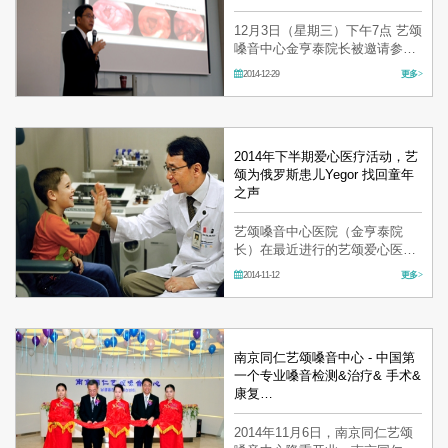
12月3日（星期三）下午7点 艺颂
嗓音中心金亨泰院长被邀请参加
由社团法人韩国食品交流论坛
2014-12-29
更多 >
（以下简称KOFRUM）召开
的‘嗓音医学的现在和未来”为主
题的演讲会。 参加本次演讲活动
的-提出 KOFRUM韩国食品医药
沟通和合理方案“…
2014年下半期爱心医疗活动，艺
颂为俄罗斯患儿Yegor 找回童年
之声
艺颂嗓音中心医院（金亨泰院
长）在最近进行的艺颂爱心医疗
活动中，成功的免费救治了经济
2014-11-12
更多 >
困难的乌克兰头瘤患儿。本次活
动由艺颂嗓音中心医院主办，受
韩国保健福祉部、韩国医疗振兴
院、韩国国际医疗协会支援的，
专门针…
南京同仁艺颂嗓音中心 - 中国第
一个专业嗓音检测&治疗& 手术&
康复…
2014年11月6日，南京同仁艺颂