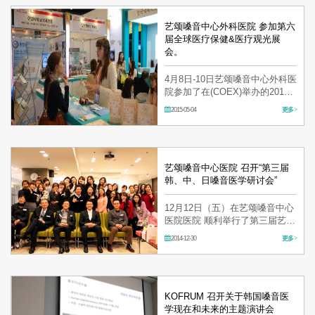
办。本次研讨会吸引了从事公演
的相关人员，声乐家，音…
艺颂嗓音中心外科医院 参加第六
届全球医疗保健&医疗观光展
会。
4月8日-10日艺颂嗓音中心外科医
院参加了在(COEX)举办的2015
年第六届“全球医疗保健&医疗观
2015-05-04
更多 >
光会议“(The 6TH Global
Healthcare & Medical Tourism
Conference)。 本次活动由韩国
保健福祉部与韩国保健产业振兴
院联合举办，为了更…
艺颂嗓音中心医院 召开“第三届
韩、中、日嗓音医学研讨会”
12月12日（五）在艺颂嗓音中心
医院医院 顺利举行了第三届艺颂
·南京同仁·新宿嗓音医学研讨
2014-12-30
更多 >
会，并进行了艺颂彩票游戏和物
品交换等丰富多彩活动。 艺颂嗓
音中心医院金亨泰院长、南京同
仁医院余振坤院长以及新宿嗓音
医…
KOFRUM 召开关于韩国嗓音医
学现在和未来的主题演讲会