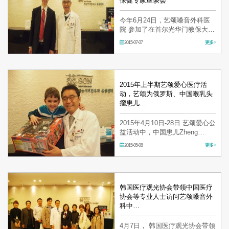
保健专家座谈会
今年6月24日，艺颂嗓音外科医
院 参加了在首尔光华门教保大厦
商务中心‘举行的 CEO suite’全球
2015-07-07
更多 >
医疗保健专家座谈会。 本次座谈
会由海外患者引进登记机关申办
医疗机构和专业学术界人士主
办，吸引了众多国内外医疗观光
领…
2015年上半期艺颂爱心医疗活
动，艺颂为俄罗斯、中国喉乳头
瘤患儿…
2015年4月10日-28日 艺颂爱心公
益活动中，中国患儿Zheng
BoYuan 和俄罗斯患者Artem
2015-05-08
更多 >
Shukhart’ 幸运地得到免费救
治。 本次活动由艺颂嗓音中心外
科医院主办，受韩国保健福祉
部、韩国医疗振兴院、韩国国际
医疗协会支援的，专…
韩国医疗观光协会带领中国医疗
协会等专业人士访问艺颂嗓音外
科中…
4月7日， 韩国医疗观光协会带领