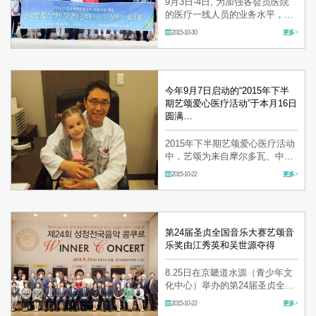
9月3日-4日, 为加强各会员医院
的医疗一线人员的业务水平，在
济州岛航空酒店, 举办了全球健
2015-10-30
更多 >
康研讨会。 本次研修会由韩国国
际医疗协会和22家所属会员医院
参加，共39名成员。 此次活动以
提高国际事业项目，增强国际医
疗发…
今年9月7日启动的“2015年下半
期艺颂爱心医疗活动”于本月16日
圆满…
2015年下半期艺颂爱心医疗活动
中，艺颂为来自摩尔多瓦、中国
喉乳头瘤患儿打开了希望之路。
2015-10-22
更多 >
艺颂嗓音中心医院自从2011年开
始， 为了让喉乳头瘤患儿可以得
到正常的生活。艺颂一年两次一
直坚持不懈的进行着国外经济困
难…
第24届圣贞全国音乐大赛艺颂音
乐奖由江秀英和吴世源夺得
8.25日在京畿道水源（青少年文
化中心）举办的第24届圣贞全国
音乐大赛顺利闭幕，其中由艺颂
2015-10-22
更多 >
嗓音中心医院所赞助的艺颂音乐