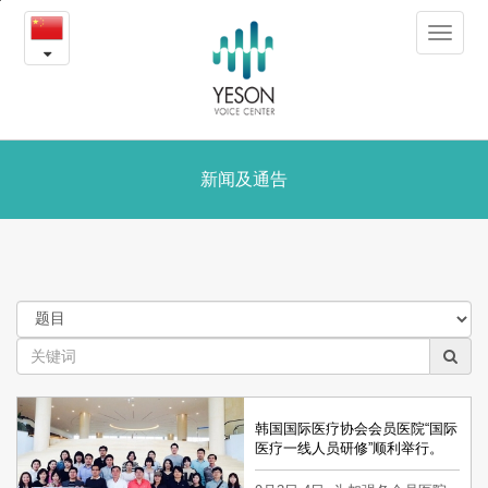
新
본
Toggle
문
闻
navigat
내
용
及
바
로
通
가
告
新闻及通告
기
韩国国际医疗协会会员医院“国际
医疗一线人员研修”顺利举行。