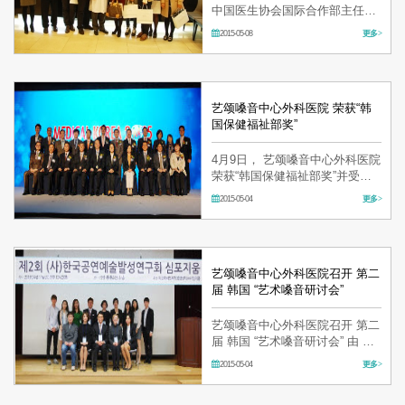
中国医生协会国际合作部主任石
丽英和北京医疗美容联盟技术中
2015-05-08
更多 >
心主任杨万平等13名相关成员对
艺颂嗓音外科中心进行了访问。
本次活动由韩国保健产业振兴院
举办，本次访院目的为了更好
地…
艺颂嗓音中心外科医院 荣获“韩
国保健福祉部奖”
4月9日， 艺颂嗓音中心外科医院
荣获“韩国保健福祉部奖”并受邀
参加颁奖典礼。 2015 艺颂嗓音
2015-05-04
更多 >
中心外科医院 在首尔江南外国人
患者的业绩考查中，海外患者的
引进人数及服务质量成绩都较为
显著。 本次活动是为了纪…
艺颂嗓音中心外科医院召开 第二
届 韩国 “艺术嗓音研讨会”
艺颂嗓音中心外科医院召开 第二
届 韩国 “艺术嗓音研讨会” 由 第
一制药公司和艺颂嗓音中心联合
2015-05-04
更多 >
举办的第二届 韩国 “艺术嗓音研
讨会”在三星洞文化中心成功举