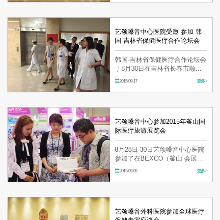
奖，分别由江秀英和吴世源夺
得。 由圣贞文化财团主办的，水
源市政府支持的第24届圣贞全国
音乐…
艺颂嗓音中心医院受邀 参加 韩
国-吉林省保健医疗合作论坛会
韩国-吉林省保健医疗合作论坛会
于8月30日在吉林省长春市顺利
召开。 本次活动持续3天，由 大
2015-09-17
更多 >
韩民国驻沈阳总领事馆和 韩国保
健产业振兴院共同举办。 在长春
拉图摩根酒店召开的论坛会，除
了由韩国保健产业振兴院和韩
国…
艺颂嗓音中心参加2015年釜山国
际医疗旅游展览会
8月28日-30日艺颂嗓音中心医院
参加了在BEXCO（釜山 会展中
心 ）举办的 国际医疗旅游展 本
2015-09-09
更多 >
次活动由釜山市主办、保健福利
部、文化体育观光部、韩国观光
公社等等联合举办，规模巨大。
其中共有180个企业( 300个展
位)，13多个国…
艺颂嗓音外科医院参加全球医疗