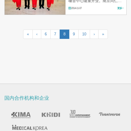
嗓音中心隆重开业。南京同仁艺
颂嗓音中心是由中国耳鼻喉科代
2014-11-07
更多 >
表品牌医院-南京同仁医院,和韩
国最 早、目前亚洲规模最大的嗓
音专科医院-韩国艺颂嗓音中心医
院,共同组建的中国第 一个专业
嗓音检…
«
‹
6
7
8
9
10
›
»
国内合作机构和企业