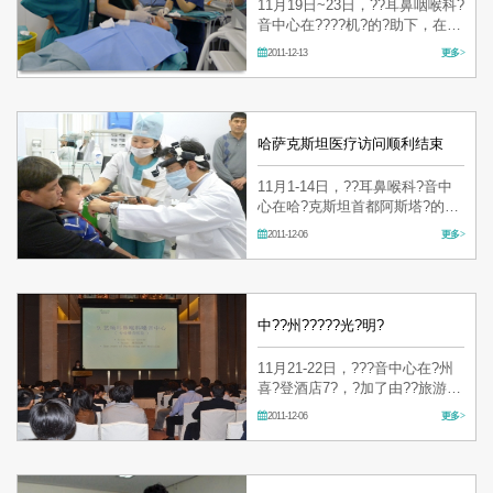
11月19日~23日，??耳鼻咽喉科?
音中心在????机?的?助下，在哈
沙克斯坦首都阿斯塔?的?究中心
2011-12-13
更多 >
所?急??院（Republic Research
Center for Emergency Care,
RRCEC)?行了??活?。 包括金亨
泰院?，?士?和俄?斯?????????
了本次的海外??活?。 在哈沙克
哈萨克斯坦医疗访问顺利结束
斯坦…
11月1-14日，??耳鼻喉科?音中
心在哈?克斯坦首都阿斯塔?的市
立急救中心，?利?束了相?的海
2011-12-06
更多 >
外????活?。 本次活?由??代表
院?金亨泰博士?自??，金?秀
院?，金???士，俄?斯部??人?特
莉娜等相?人??加。 本次活?受
哈?克?生部…
中??州?????光?明?
11月21-22日，???音中心在?州
喜?登酒店7?，?加了由??旅游?
展局主?的“中??州?????光?
2011-12-06
更多 >
明?”，?和?地一些企?同仁?行了
深刻的交流。 本次活????院及代
理机?等13??位的29名代表?
加，?地的?光企?、?院、美容