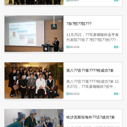
2012-02-27
更多 >
本政府正致力于?吸?海外患者
的??机?的整?工作，作?工作的
一?，此次???是???????吸?海外
患者所?施的先?的???系而?的。
在?首?牙山?院，高大…
?加?熙??院???
11月25日，??耳鼻咽喉科金亨泰
代表院??加了?熙??院??的???光
宣?工作???，作??秀??机??表
2011-12-28
更多 >
了??在海外的????成功事例。
本次的???是在?念?熙??院建院
40周年的同?，也是?了????在海
外??市?的?起。了解和回?政府
的方?政策和宣?、??等??，…
第八??音??基????程成功?束
第八??音??基????程成功?束 11
月27日，??耳鼻咽喉科?音中
心??了??耳鼻咽喉科????和?言
2011-12-13
更多 >
治??的?音??基本?程。 本次的?
程分???角度上的?音理解、?音
分析??原理和??方法、?音?器的
操作??、?音???据的判?和理解
等4?章?。 ??有金亨泰代表…
哈沙克斯坦海外??活?成功?束