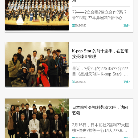
系
??——?立合唱?建立合作?系 ?
音???院-??耳鼻喉科?音中心
（代表院? 金亨泰）于4月5日，
2012-04-20
更多 >
和?立合唱?（???? 李相?）??
合?，建立了相互合作的?系。
通???合作?系，???音中心??向?
立合唱?所?的成??，提供???特
希恩的科?具?…
K-pop Star 的前十选手，在艺颂
接受嗓音管理
最近，?受?目的??SBS??台???
目《星期天?好- K-pop Star》中
的前十名?手已??定。?后?手?
2012-02-29
更多 >
也????接受相?的升?管理。在播
放中，?委??石重点指出了前十
名?手?在最重要的是要接受??
的?音管理。?此?十位?手?到
了???音中心，接受了精密
日本前社会福利劳动大臣，访问
的??…
艺颂
2月16日，日本前社?福利??大臣
柳?伯夫?授等一行14人???耳鼻
喉科?音中心?行了??。最近，日