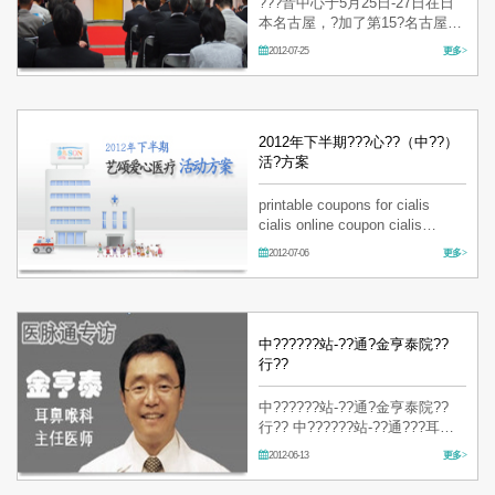
???音中心于5月25日-27日在日
本名古屋，?加了第15?名古屋健
康博??。 名古屋健康博??有着悠
2012-07-25
更多 >
久的?史，目前是日本中部最大?
模的健康、保健展示?。?次
博????人?也已超?7万多名。 ?
保健、健康、??相?的企?和??
等，大?120余??…
2012年下半期???心??（中??）
活?方案
printable coupons for cialis
cialis online coupon cialis
coupon lilly
2012-07-06
更多 >
中??????站-??通?金亨泰院??
行??
中??????站-??通?金亨泰院??
行?? 中??????站-??通???耳鼻
喉科?音中心代表院?金亨泰?行
2012-06-13
更多 >
了????。 ??通
（www.medlive.cn）是以中??