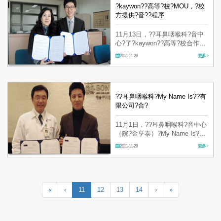
院、消?者等?有130多名?加…
?kaywon??高等?校?MOU，?校
方提供?音??程序
11月13日，??耳鼻咽喉科?音中
心?了?kaywon??高等?校合作，
日前??校????（MOU）。?定此
2011-11-29
更多 >
后??耳鼻咽喉科?音中心??
kaywon??高等?校的?生提供系?
性的?音??和管理程序。 ?了??
生??持最佳的?音?????特希恩
（Artceum）?提供最科?的??和?
??耳鼻咽喉科?My Name Is??有
音康?程…
限公司?合?
11月1日，??耳鼻咽喉科?音中心
（院?金亨泰）?My Name Is??
有限公司?合?（MOU）。 通?本
2011-11-29
更多 >
次的MOU，??耳鼻咽喉科?音中
心的?特希恩（Artceum）??My
Name Is??有限公司的?人提供
科?性、系?性的??及??程序，?
持?健康的?音提供最?先的??
«
‹
11
12
13
14
›
»
服?。 …