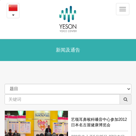
新
본
Toggle
문
闻
navigat
내
용
及
바
로
通
가
告
新闻及通告
기
艺颂耳鼻喉科嗓音中心参加2012
日本名古屋健康博览会