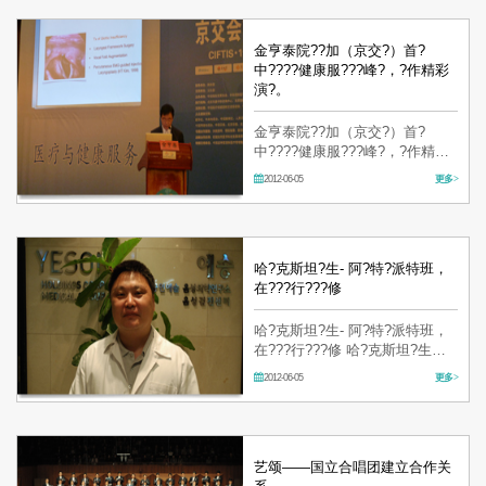
生?服?群?的?????站，?有??超?
30万名。 5月29日，在北京皇冠
假日酒店，????耳鼻喉科?音中
金亨泰院??加（京交?）首?
心金亨泰院????加…
中????健康服???峰?，?作精彩
演?。
金亨泰院??加（京交?）首?
中????健康服???峰?，?作精彩
演?。 ??耳鼻喉科?音中心金亨泰
2012-06-05
更多 >
院?，于5月28、29日在中?北京
召?的首?中????健康服???
峰?，?在?上做了?于?音整形方
面的精彩演?，同?此次大?的相?
展示?也于5月28日-6月1…
哈?克斯坦?生- 阿?特?派特班，
在???行???修
哈?克斯坦?生- 阿?特?派特班，
在???行???修 哈?克斯坦?生阿?
特?派特班，截止到今年7月，?
2012-06-05
更多 >
在??耳鼻喉科?音中心?行?期3?
月的??。 阿?特?生??于位于哈?
克斯坦中部的?拉干??科大?咽喉
科??，后取得了?拉干?州?立???
生&疾病?究中…
艺颂——国立合唱团建立合作关