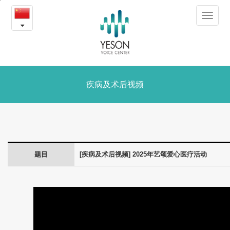
2025
본
Toggle
문
年
navigat
내
용
艺
바
로
颂
가
爱
疾病及术后视频
기
心
医
疗
题目
[疾病及术后视频] 2025年艺颂爱心医疗活动
活
动
-
疾