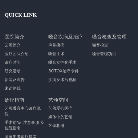
QUICK LINK
医院简介
嗓音疾病及治疗
嗓音检查及管理
艺颂简介
声带疾病
嗓音检查
医疗团队介绍
嗓音手术
嗓音管理项目
诊疗时间
嗓音女性化手术
研究活动
BOTOX治疗专科
新闻及通告
疾病及术后视频
来访路线
诊疗指南
艺颂空间
艺颂嗓音中心诊疗流
艺颂爱心医疗
程
媒体中的艺颂
手术前/后 注意事项 及
艺颂相册
住院指南
国家患者诊疗指南