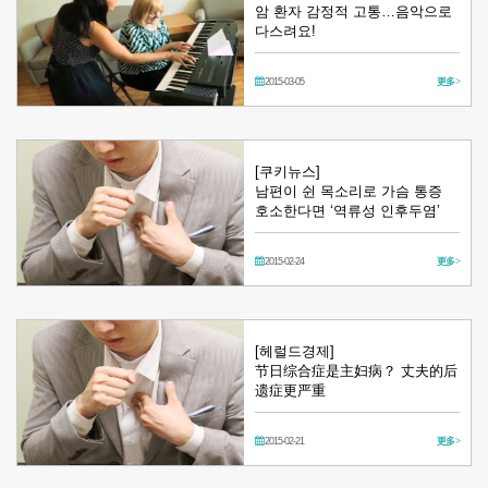
암 환자 감정적 고통…음악으로
다스려요!
2015-03-05
更多 >
[쿠키뉴스]
남편이 쉰 목소리로 가슴 통증
호소한다면 ‘역류성 인후두염’
2015-02-24
更多 >
[헤럴드경제]
节日综合症是主妇病？ 丈夫的后
遗症更严重
2015-02-21
更多 >