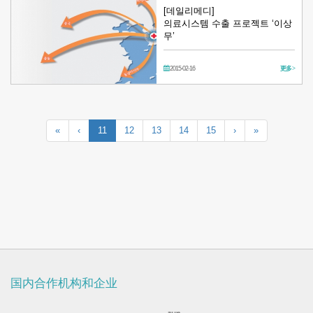
[데일리메디]
의료시스템 수출 프로젝트 ‘이상
무’
2015-02-16
更多 >
«
‹
11
12
13
14
15
›
»
国内合作机构和企业