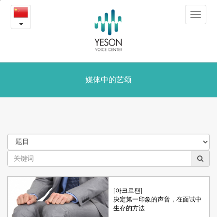
媒
본
Toggle
문
体
navigat
내
용
中
바
로
的
가
艺
媒体中的艺颂
기
颂
[아크로팬]
决定第一印象的声音，在面试中
生存的方法