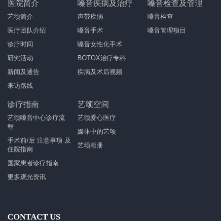
医院简介
嗓音疾病及治疗
嗓音检查及管理
艺颂简介
声带疾病
嗓音检查
医疗团队介绍
嗓音手术
嗓音管理项目
诊疗时间
嗓音女性化手术
研究活动
BOTOX治疗专科
新闻及通告
疾病及术后视频
来访路线
诊疗指南
艺颂空间
艺颂嗓音中心诊疗流
艺颂爱心医疗
程
媒体中的艺颂
手术前/后 注意事项 及
艺颂相册
住院指南
国家患者诊疗指南
更多观光资讯
CONTACT US