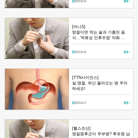
2015-02-19
更多 >
[머니S]
명절이면 먹는 술과 기름진 음
식…'역류성 인후두염' 악화 …
2015-02-18
更多 >
[YTN사이언스]
설 명절, 위산 올라오는 병 주의
하세요!
2015-02-17
更多 >
[헬스조선]
명절증후군이 주부병? 후유증 남