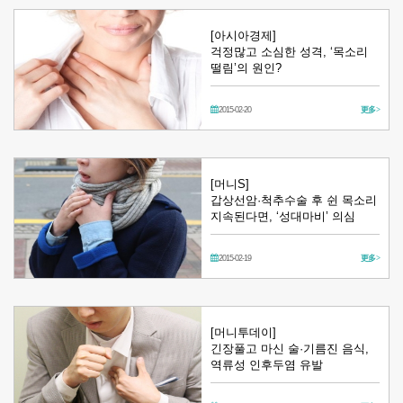
[아시아경제]
걱정많고 소심한 성격, ‘목소리
떨림’의 원인?
2015-02-20
更多 >
[머니S]
갑상선암·척추수술 후 쉰 목소리
지속된다면, ‘성대마비’ 의심
2015-02-19
更多 >
[머니투데이]
긴장풀고 마신 술·기름진 음식,
역류성 인후두염 유발