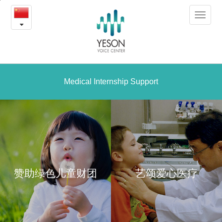
艺
본
Toggle
문
颂
navigat
내
용
爱
바
로
心
가
医
Medical Internship Support
기
疗
项
目
赞助绿色儿童财团
艺颂爱心医疗