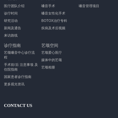
医疗团队介绍
嗓音手术
嗓音管理项目
诊疗时间
嗓音女性化手术
研究活动
BOTOX治疗专科
新闻及通告
疾病及术后视频
来访路线
诊疗指南
艺颂空间
艺颂嗓音中心诊疗流
艺颂爱心医疗
程
媒体中的艺颂
手术前/后 注意事项 及
艺颂相册
住院指南
国家患者诊疗指南
更多观光资讯
CONTACT US