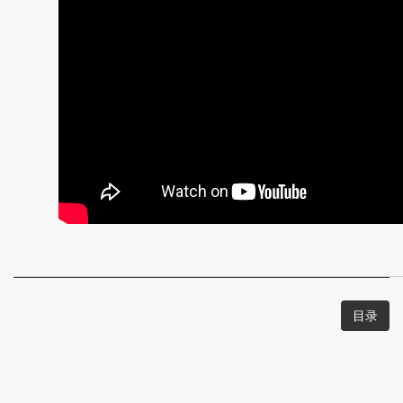
-
疾
病
及
术
后
视
频
目录