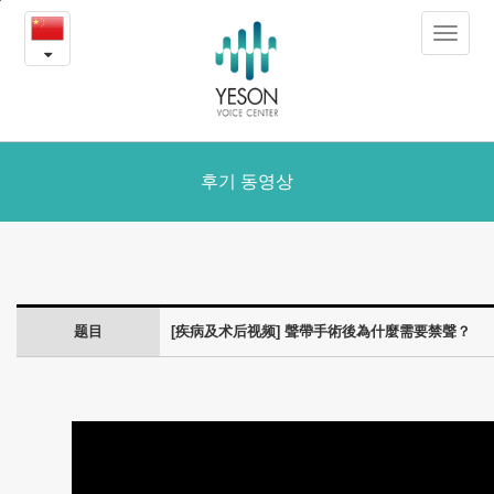
聲
본
Toggle
문
帶
navigat
내
용
手
바
로
術
가
後
후기 동영상
기
為
什
麼
题目
[疾病及术后视频] 聲帶手術後為什麼需要禁聲？
需
要
禁
聲？