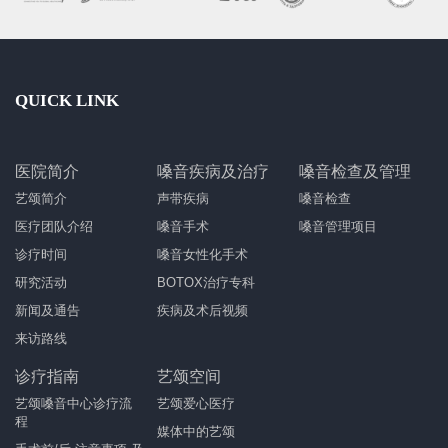
QUICK LINK
医院简介
嗓音疾病及治疗
嗓音检查及管理
艺颂简介
声带疾病
嗓音检查
医疗团队介绍
嗓音手术
嗓音管理项目
诊疗时间
嗓音女性化手术
研究活动
BOTOX治疗专科
新闻及通告
疾病及术后视频
来访路线
诊疗指南
艺颂空间
艺颂嗓音中心诊疗流
艺颂爱心医疗
程
媒体中的艺颂