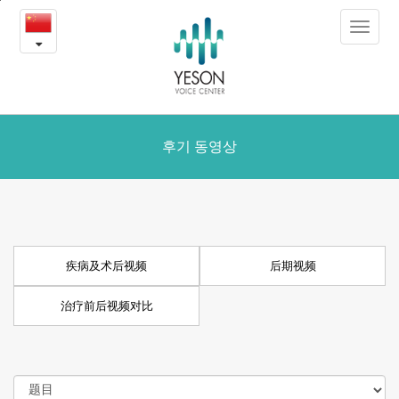
疾
본
Toggle
문
病
navigat
내
용
及
바
로
术
가
后
후기 동영상
기
视
频
疾病及术后视频
后期视频
治疗前后视频对比