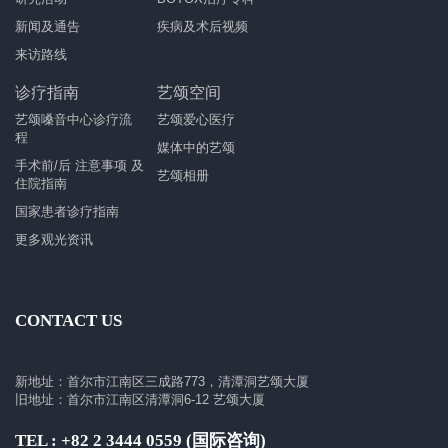
新闻及通告
疾病及术后视频
来访路线
诊疗指南
艺颂空间
艺颂嗓音中心诊疗流
艺颂爱心医疗
程
媒体中的艺颂
手术前/后 注意事项 及
艺颂相册
住院指南
国家患者诊疗指南
更多观光资讯
CONTACT US
新地址：首尔市江南区三成路773，清潭洞艺颂大厦
旧地址：首尔市江南区清潭洞6-12 艺颂大厦
TEL : +82 2 3444 0559 (国际咨询)