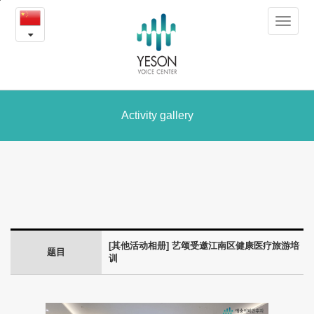
艺
본
Toggle
문
颂
navigat
내
용
受
바
로
邀
가
江
Activity gallery
기
南
区
健
康
[其他活动相册] 艺颂受邀江南区健康医疗旅游培
医
题目
训
疗
旅