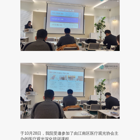
游
培
训
-
艺
颂
全
体
员
工
相
于10月28日，我院受邀参加了由江南区医疗观光协会主
办的医疗观光深化培训课程。